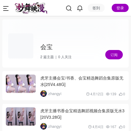
签到
登录
会宝
订阅
2
篇主题 |
0
人关注
虎牙主播会宝/书香、会宝精选舞蹈合集原版无
水[25V4.48G]
zhangyi
4月12日
139
0
虎牙主播书香会宝精选舞蹈视频合集原版无水3
[20V3.28G]
zhangyi
4月4日
167
0